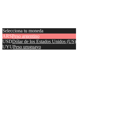
Selecciona tu moneda
ARS
Peso argentino
USD
Dólar de los Estados Unidos (US)
UYU
Peso uruguayo