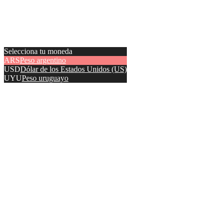
Selecciona tu moneda
ARS
Peso argentino
USD
Dólar de los Estados Unidos (US)
UYU
Peso uruguayo