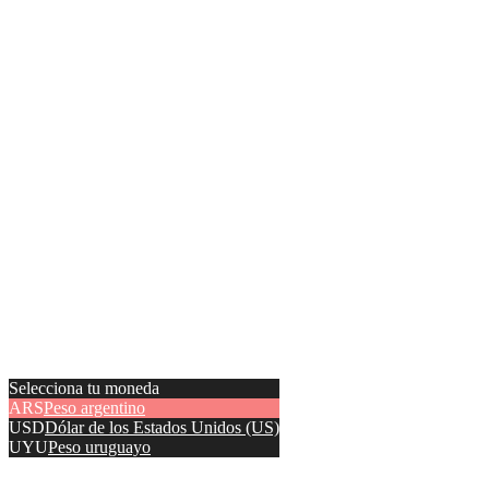
Selecciona tu moneda
ARS
Peso argentino
USD
Dólar de los Estados Unidos (US)
UYU
Peso uruguayo