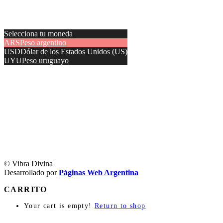
Selecciona tu moneda
ARS
Peso argentino
USD
Dólar de los Estados Unidos (US)
UYU
Peso uruguayo
© Vibra Divina
Desarrollado por
Páginas Web Argentina
CARRITO
Your cart is empty!
Return to shop