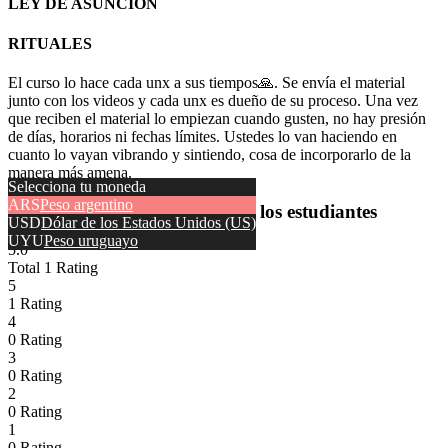
LEY DE ASUNCIÓN
RITUALES
El curso lo hace cada unx a sus tiempos🙏. Se envía el material
junto con los videos y cada unx es dueño de su proceso. Una vez
que reciben el material lo empiezan cuando gusten, no hay presión
de días, horarios ni fechas límites. Ustedes lo van haciendo en
cuanto lo vayan vibrando y sintiendo, cosa de incorporarlo de la
manera más amena.
Selecciona tu moneda
ARS
Peso argentino
Valoraciones y comentarios de los estudiantes
USD
Dólar de los Estados Unidos (US)
UYU
Peso uruguayo
5.0
Total 1 Rating
5
1 Rating
4
0 Rating
3
0 Rating
2
0 Rating
1
0 Rating