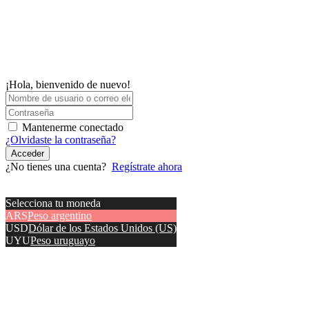
¡Hola, bienvenido de nuevo!
Mantenerme conectado
¿Olvidaste la contraseña?
Acceder
¿No tienes una cuenta?
Regístrate ahora
Selecciona tu moneda
ARS
Peso argentino
USD
Dólar de los Estados Unidos (US)
UYU
Peso uruguayo