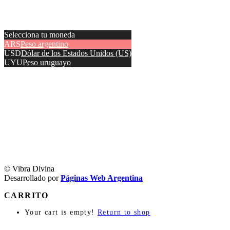
Selecciona tu moneda
ARS
Peso argentino
USD
Dólar de los Estados Unidos (US)
UYU
Peso uruguayo
© Vibra Divina
Desarrollado por
Páginas Web Argentina
CARRITO
Your cart is empty!
Return to shop