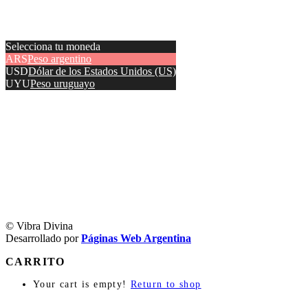
Selecciona tu moneda
ARS
Peso argentino
USD
Dólar de los Estados Unidos (US)
UYU
Peso uruguayo
© Vibra Divina
Desarrollado por
Páginas Web Argentina
CARRITO
Your cart is empty!
Return to shop