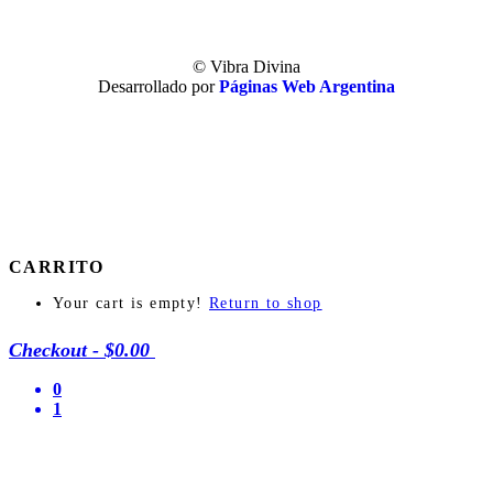
ceremonias que reflejan su esencia. Serás recordado como el
maestro de las celebraciones que tocan el corazón.
© Vibra Divina
Desarrollado por
Páginas Web Argentina
Como profesional : Si te apasiona ayudar a otros a celebrar, este
curso te brindará el conocimiento y la confianza para ofrecer
ceremonias holísticas increíbles, convirtiéndote en un referente
en celebraciones significativas.
¡No esperes más!
Imagina la satisfacción de ver a tus seres queridos felices y
CARRITO
agradecidos por una celebración que realmente les tocó el
Your cart is empty!
Return to shop
corazón. Conviértete en el creador de momentos mágicos y
transforma la manera en que se festejan los cumpleaños.
Checkout
-
$0.00
Inscríbete ahora y descubre cómo puedes llevar la celebración de
0
cumpleaños a un nivel completamente nuevo. ¡Haz de cada
1
cumpleaños una experiencia inolvidable, llena de amor y
significado! ¡No dejes pasar esta oportunidad única de aprender
y crecer!