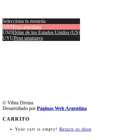
Selecciona tu moneda
ARS
Peso argentino
USD
Dólar de los Estados Unidos (US)
UYU
Peso uruguayo
© Vibra Divina
Desarrollado por
Páginas Web Argentina
CARRITO
Your cart is empty!
Return to shop