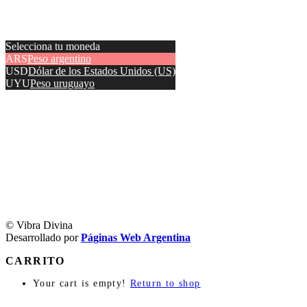
Selecciona tu moneda
ARS
Peso argentino
USD
Dólar de los Estados Unidos (US)
UYU
Peso uruguayo
© Vibra Divina
Desarrollado por
Páginas Web Argentina
CARRITO
Your cart is empty!
Return to shop