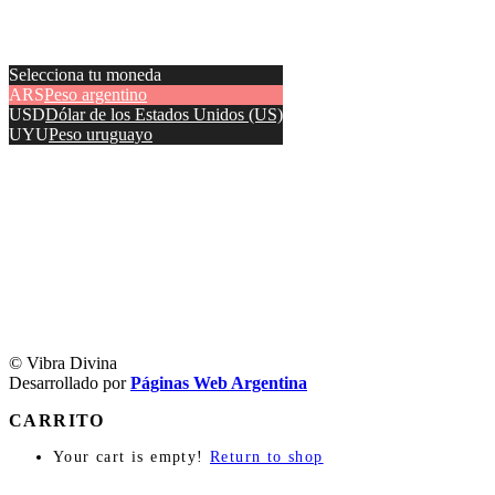
Selecciona tu moneda
ARS
Peso argentino
USD
Dólar de los Estados Unidos (US)
UYU
Peso uruguayo
© Vibra Divina
Desarrollado por
Páginas Web Argentina
CARRITO
Your cart is empty!
Return to shop