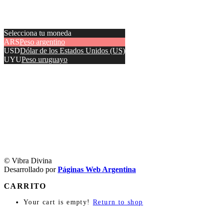
Selecciona tu moneda
ARS
Peso argentino
USD
Dólar de los Estados Unidos (US)
UYU
Peso uruguayo
© Vibra Divina
Desarrollado por
Páginas Web Argentina
CARRITO
Your cart is empty!
Return to shop