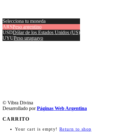
Selecciona tu moneda
ARS
Peso argentino
USD
Dólar de los Estados Unidos (US)
UYU
Peso uruguayo
© Vibra Divina
Desarrollado por
Páginas Web Argentina
CARRITO
Your cart is empty!
Return to shop