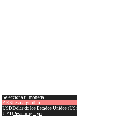
Selecciona tu moneda
ARS
Peso argentino
USD
Dólar de los Estados Unidos (US)
UYU
Peso uruguayo