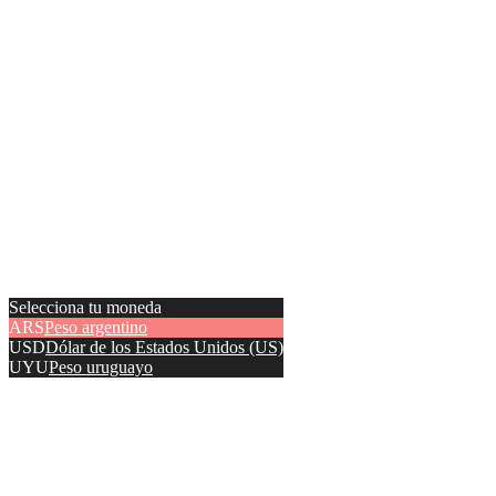
Selecciona tu moneda
ARS
Peso argentino
USD
Dólar de los Estados Unidos (US)
UYU
Peso uruguayo