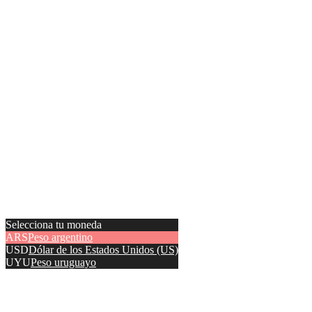
Selecciona tu moneda
ARS
Peso argentino
USD
Dólar de los Estados Unidos (US)
UYU
Peso uruguayo