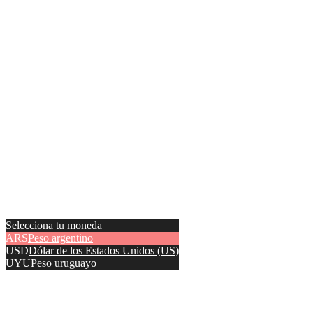
Selecciona tu moneda
ARS
Peso argentino
USD
Dólar de los Estados Unidos (US)
UYU
Peso uruguayo