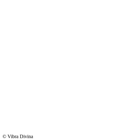
© Vibra Divina