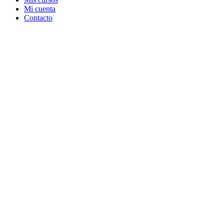
Mi cuenta
Contacto