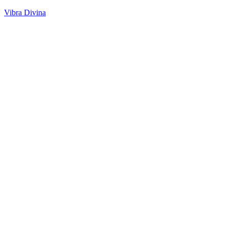
Vibra Divina